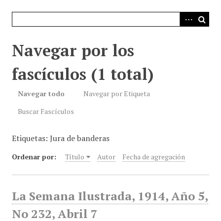
i
n
c
i
Navegar por los
p
a
fascículos (1 total)
l
Navegar todo
Navegar por Etiqueta
Buscar Fascículos
Etiquetas: Jura de banderas
Ordenar por:
Título
Autor
Fecha de agregación
La Semana Ilustrada, 1914, Año 5,
No 232, Abril 7