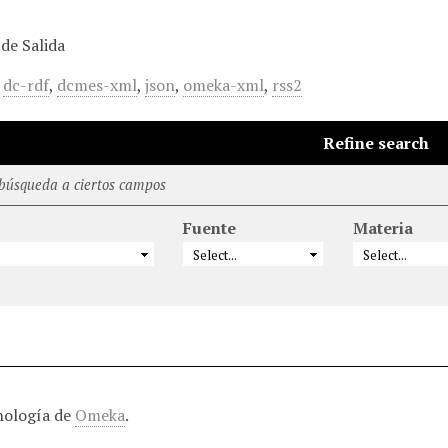
de Salida
,
dc-rdf
,
dcmes-xml
,
json
,
omeka-xml
,
rss2
Refine search
 búsqueda a ciertos campos
Fuente
Materia
nología de
Omeka
.