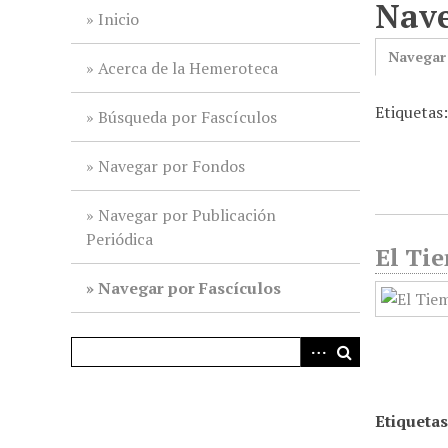
Nave
i
Inicio
n
Navegar
c
Acerca de la Hemeroteca
i
Etiquetas:
p
Búsqueda por Fascículos
a
l
Navegar por Fondos
Navegar por Publicación
Periódica
El Tie
Navegar por Fascículos
Etiquetas