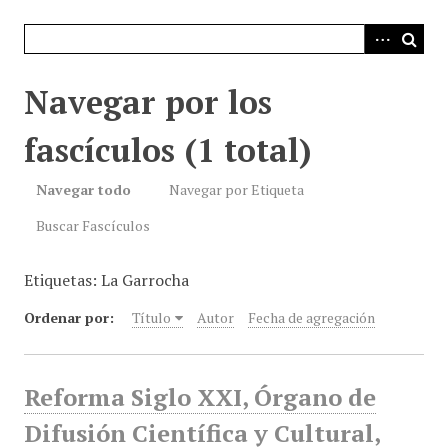
i
n
c
i
Navegar por los
p
a
fascículos (1 total)
l
Navegar todo
Navegar por Etiqueta
Buscar Fascículos
Etiquetas: La Garrocha
Ordenar por:
Título
Autor
Fecha de agregación
Reforma Siglo XXI, Órgano de
Difusión Científica y Cultural,