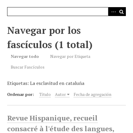
i
n
c
i
Navegar por los
p
a
fascículos (1 total)
l
Navegar todo
Navegar por Etiqueta
Buscar Fascículos
Etiquetas: La esclavitud en cataluña
Ordenar por:
Título
Autor
Fecha de agregación
Revue Hispanique, recueil
consacré à l'étude des langues,