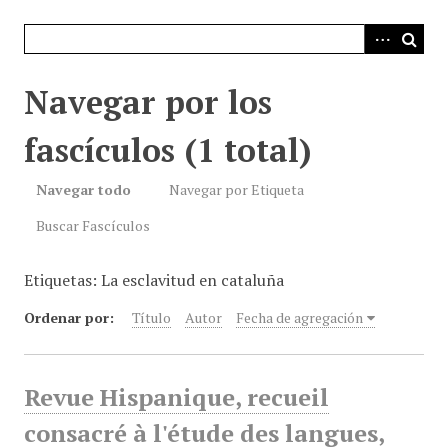
i
n
c
i
Navegar por los
p
a
fascículos (1 total)
l
Navegar todo
Navegar por Etiqueta
Buscar Fascículos
Etiquetas: La esclavitud en cataluña
Ordenar por:
Título
Autor
Fecha de agregación
Revue Hispanique, recueil
consacré à l'étude des langues,