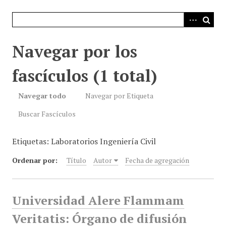
i
n
c
i
Navegar por los
p
a
fascículos (1 total)
l
Navegar todo
Navegar por Etiqueta
Buscar Fascículos
Etiquetas: Laboratorios Ingeniería Civil
Ordenar por:
Título
Autor
Fecha de agregación
Universidad Alere Flammam
Veritatis: Órgano de difusión