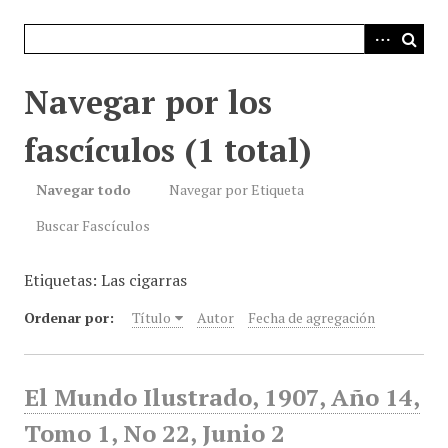
i
n
c
i
Navegar por los
p
a
fascículos (1 total)
l
Navegar todo
Navegar por Etiqueta
Buscar Fascículos
Etiquetas: Las cigarras
Ordenar por:
Título
Autor
Fecha de agregación
El Mundo Ilustrado, 1907, Año 14,
Tomo 1, No 22, Junio 2