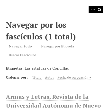
i
n
c
i
Navegar por los
p
a
fascículos (1 total)
l
Navegar todo
Navegar por Etiqueta
Buscar Fascículos
Etiquetas: Las estatuas de Condillac
Ordenar por:
Título
Autor
Fecha de agregación
Armas y Letras, Revista de la
Universidad Autónoma de Nuevo