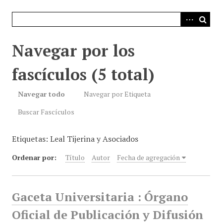
i
n
c
i
Navegar por los
p
a
fascículos (5 total)
l
Navegar todo
Navegar por Etiqueta
Buscar Fascículos
Etiquetas: Leal Tijerina y Asociados
Ordenar por:
Título
Autor
Fecha de agregación
Gaceta Universitaria : Órgano
Oficial de Publicación y Difusión