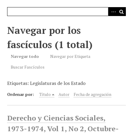
i
n
c
i
Navegar por los
p
a
fascículos (1 total)
l
Navegar todo
Navegar por Etiqueta
Buscar Fascículos
Etiquetas: Legislaturas de los Estado
Ordenar por:
Título
Autor
Fecha de agregación
Derecho y Ciencias Sociales,
1973-1974, Vol 1, No 2, Octubre-