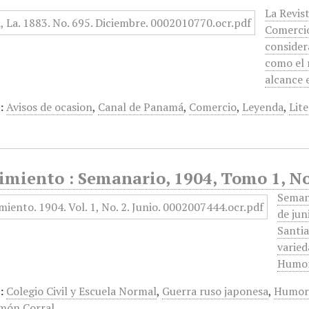
La Revist
Comercio
consider
como el 
alcance 
:
Avisos de ocasion
,
Canal de Panamá
,
Comercio
,
Leyenda
,
Lit
miento : Semanario, 1904, Tomo 1, No 
Semana
de jun
Santia
varied
Humo
:
Colegio Civil y Escuela Normal
,
Guerra ruso japonesa
,
Humor
món Corral