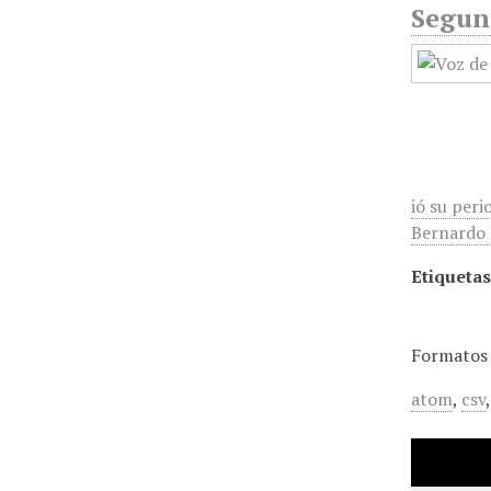
Segun
ió su peri
Bernardo R
Etiquetas
Formatos 
atom
,
csv