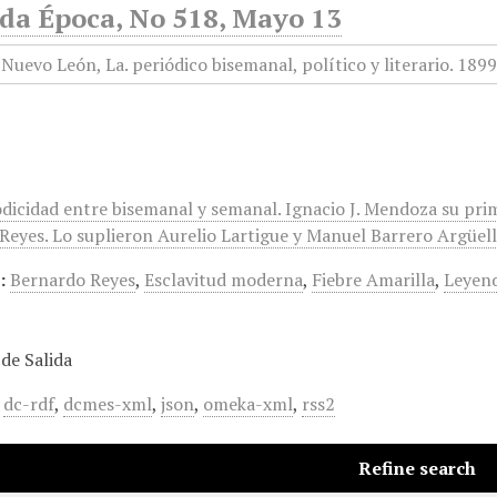
da Época, No 518, Mayo 13
odicidad entre bisemanal y semanal. Ignacio J. Mendoza su pri
eyes. Lo suplieron Aurelio Lartigue y Manuel Barrero Argüelles
:
Bernardo Reyes
,
Esclavitud moderna
,
Fiebre Amarilla
,
Leyen
de Salida
,
dc-rdf
,
dcmes-xml
,
json
,
omeka-xml
,
rss2
Refine search