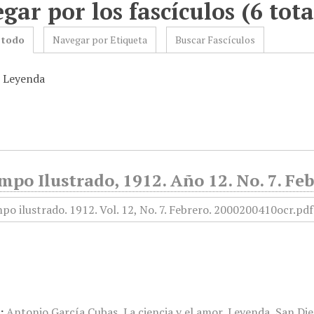
gar por los fascículos (6 tota
 todo
Navegar por Etiqueta
Buscar Fascículos
: Leyenda
mpo Ilustrado, 1912. Año 12. No. 7. Fe
:
Antonio García Cubas
,
La ciencia y el amor
,
Leyenda
,
San Di