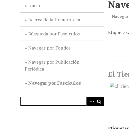
Nave
i
Inicio
n
Navegar
c
Acerca de la Hemeroteca
i
Etiquetas
p
Búsqueda por Fascículos
a
l
Navegar por Fondos
Navegar por Publicación
Periódica
El Tie
Navegar por Fascículos
Etiquetas