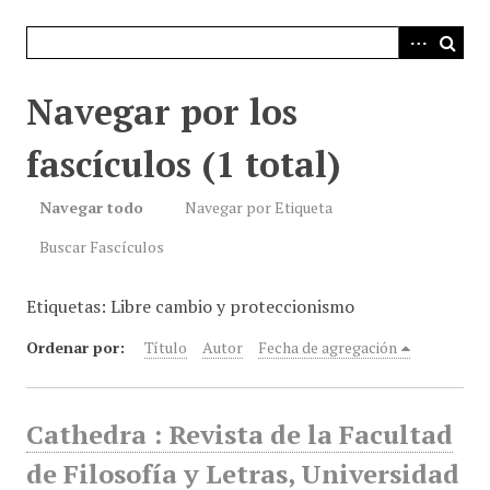
i
n
c
i
Navegar por los
p
a
fascículos (1 total)
l
Navegar todo
Navegar por Etiqueta
Buscar Fascículos
Etiquetas: Libre cambio y proteccionismo
Ordenar por:
Título
Autor
Fecha de agregación
Cathedra : Revista de la Facultad
de Filosofía y Letras, Universidad