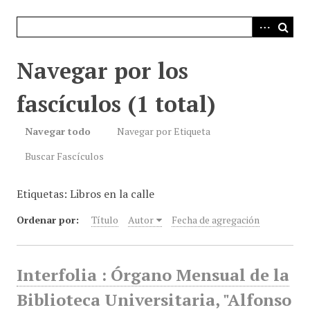
i
n
c
i
Navegar por los
p
a
fascículos (1 total)
l
Navegar todo
Navegar por Etiqueta
Buscar Fascículos
Etiquetas: Libros en la calle
Ordenar por:
Título
Autor
Fecha de agregación
Interfolia : Órgano Mensual de la
Biblioteca Universitaria, "Alfonso