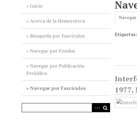
Nave
i
Inicio
n
Navegar
c
Acerca de la Hemeroteca
i
Etiquetas:
p
Búsqueda por Fascículos
a
l
Navegar por Fondos
Navegar por Publicación
Periódica
Interf
Navegar por Fascículos
1977, 