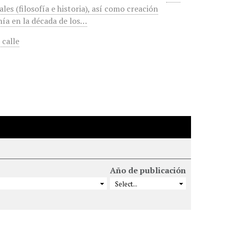
les (filosofía e historia), así como creación
enía en la década de los…
 calle
Año de publicación