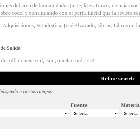
iones del área de humanidades (arte, literatura) y ciencias socia
 Sobre todo, y continuando con el perfil inicial que la revista t
:
Adquisiciones
,
Estadística
,
José Alvarado
,
Libros
,
Libros en la
de Salida
,
dc-rdf
,
dcmes-xml
,
json
,
omeka-xml
,
rss2
Refine search
 búsqueda a ciertos campos
Fuente
Materia