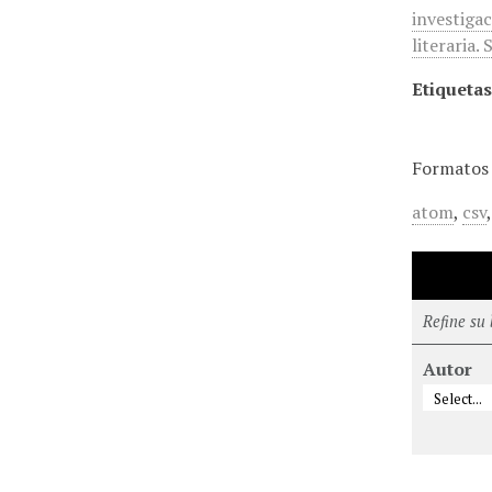
investigac
literaria.
Etiquetas
Formatos 
atom
,
csv
Refine su
Autor