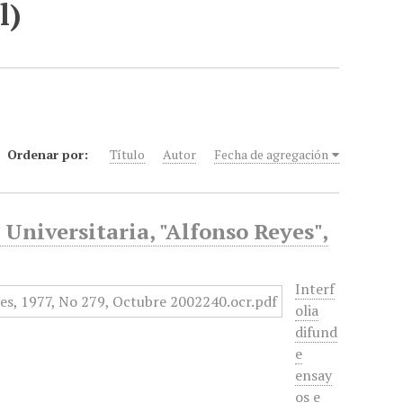
l)
Ordenar por:
Título
Autor
Fecha de agregación
 Universitaria, "Alfonso Reyes",
Interf
olia
difund
e
ensay
os e