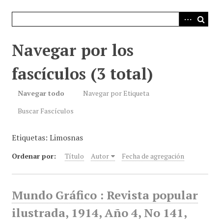
i
n
c
i
Navegar por los
p
a
fascículos (3 total)
l
Navegar todo
Navegar por Etiqueta
Buscar Fascículos
Etiquetas: Limosnas
Ordenar por:
Título
Autor
Fecha de agregación
Mundo Gráfico : Revista popular
ilustrada, 1914, Año 4, No 141,