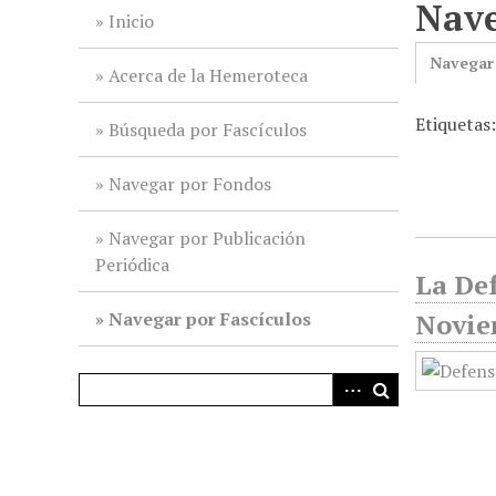
Nave
i
Inicio
n
Navegar
c
Acerca de la Hemeroteca
i
Etiquetas
p
Búsqueda por Fascículos
a
l
Navegar por Fondos
Navegar por Publicación
Periódica
La Def
Navegar por Fascículos
Novie