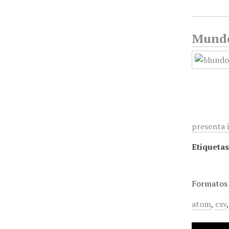
Mundo 
presenta 
Etiquetas
Formatos 
atom
,
csv