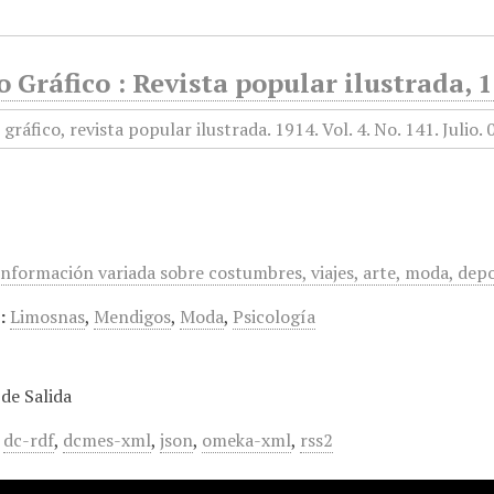
Gráfico : Revista popular ilustrada, 1
información variada sobre costumbres, viajes, arte, moda, depo
:
Limosnas
,
Mendigos
,
Moda
,
Psicología
de Salida
,
dc-rdf
,
dcmes-xml
,
json
,
omeka-xml
,
rss2