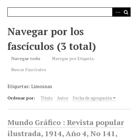
i
n
c
i
Navegar por los
p
a
fascículos (3 total)
l
Navegar todo
Navegar por Etiqueta
Buscar Fascículos
Etiquetas: Limosnas
Ordenar por:
Título
Autor
Fecha de agregación
Mundo Gráfico : Revista popular
ilustrada, 1914, Año 4, No 141,