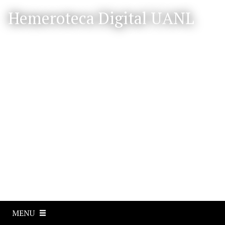
S
Hemeroteca Digital UANL
a
l
t
a
r
a
l
c
o
n
t
e
n
i
d
o
p
MENU
r