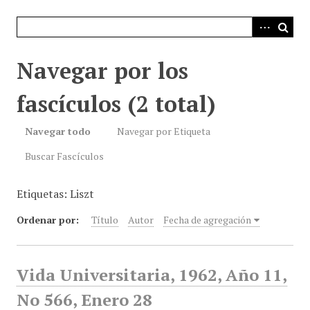
i
n
c
i
Navegar por los
p
a
fascículos (2 total)
l
Navegar todo
Navegar por Etiqueta
Buscar Fascículos
Etiquetas: Liszt
Ordenar por:
Título
Autor
Fecha de agregación
Vida Universitaria, 1962, Año 11,
No 566, Enero 28