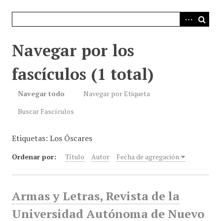
i
n
c
i
Navegar por los
p
a
fascículos (1 total)
l
Navegar todo
Navegar por Etiqueta
Buscar Fascículos
Etiquetas: Los Óscares
Ordenar por:
Título
Autor
Fecha de agregación
Armas y Letras, Revista de la
Universidad Autónoma de Nuevo