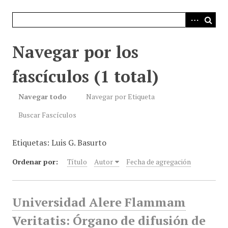
i
n
c
i
Navegar por los
p
a
fascículos (1 total)
l
Navegar todo
Navegar por Etiqueta
Buscar Fascículos
Etiquetas: Luis G. Basurto
Ordenar por:
Título
Autor
Fecha de agregación
Universidad Alere Flammam
Veritatis: Órgano de difusión de