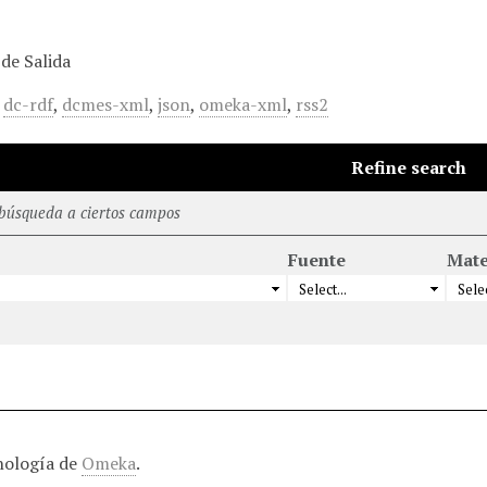
de Salida
,
dc-rdf
,
dcmes-xml
,
json
,
omeka-xml
,
rss2
Refine search
 búsqueda a ciertos campos
Fuente
Mate
nología de
Omeka
.