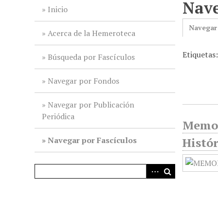
Nave
i
Inicio
n
Navegar
c
Acerca de la Hemeroteca
i
Etiquetas
p
Búsqueda por Fascículos
a
l
Navegar por Fondos
Navegar por Publicación
Periódica
Memor
Navegar por Fascículos
Histór