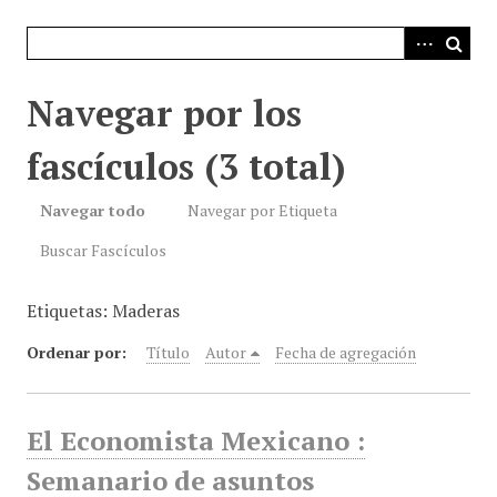
i
n
c
i
Navegar por los
p
a
fascículos (3 total)
l
Navegar todo
Navegar por Etiqueta
Buscar Fascículos
Etiquetas: Maderas
Ordenar por:
Título
Autor
Fecha de agregación
El Economista Mexicano :
Semanario de asuntos