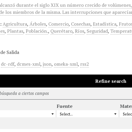
alcanzó durante el siglo XIX un número crecido de volúmenes, e
s de los miembros de la misma. Las interrupciones que aparecí
:
Agricultura
,
Árboles
,
Comercio
,
Cosechas
,
Estadística
,
Fruto
es
,
Plantas
,
Población.
,
Querétaro
,
Ríos
,
Seguridad
,
Temperat
de Salida
,
dc-rdf
,
dcmes-xml
,
json
,
omeka-xml
,
rss2
Refine search
 búsqueda a ciertos campos
Fuente
Mate