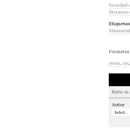
Sociedad 
literario
Etiquetas
Manantial
Formatos 
atom
,
csv
Refine su
Autor