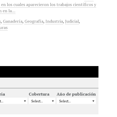
n los cuales aparecieron los trabajos científicos y
an en la…
s
,
Ganadería
,
Geografía
,
Industria
,
Judicial
,
uras
ria
Cobertura
Año de publicación