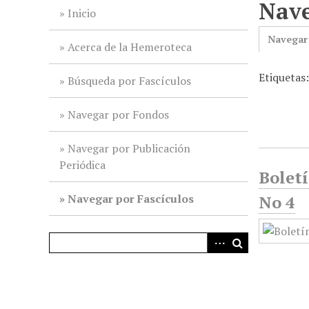
Nave
i
Inicio
n
Navegar
c
Acerca de la Hemeroteca
i
Etiquetas
p
Búsqueda por Fascículos
a
l
Navegar por Fondos
Navegar por Publicación
Periódica
Boletí
Navegar por Fascículos
No 4