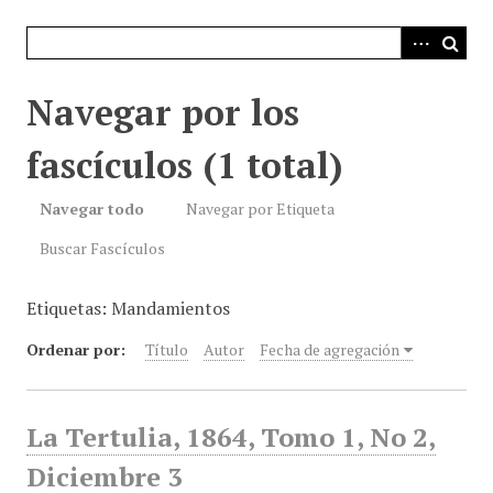
i
n
c
i
Navegar por los
p
a
fascículos (1 total)
l
Navegar todo
Navegar por Etiqueta
Buscar Fascículos
Etiquetas: Mandamientos
Ordenar por:
Título
Autor
Fecha de agregación
La Tertulia, 1864, Tomo 1, No 2,
Diciembre 3