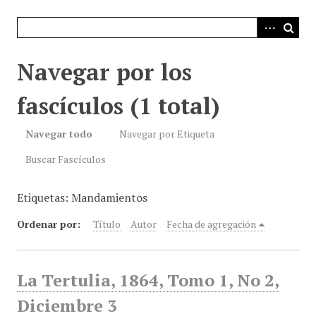
i
n
c
i
Navegar por los
p
a
fascículos (1 total)
l
Navegar todo
Navegar por Etiqueta
Buscar Fascículos
Etiquetas: Mandamientos
Ordenar por:
Título
Autor
Fecha de agregación
La Tertulia, 1864, Tomo 1, No 2,
Diciembre 3