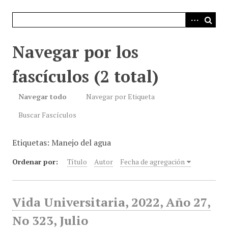
i
n
c
i
Navegar por los
p
a
fascículos (2 total)
l
Navegar todo
Navegar por Etiqueta
Buscar Fascículos
Etiquetas: Manejo del agua
Ordenar por:
Título
Autor
Fecha de agregación
Vida Universitaria, 2022, Año 27,
No 323, Julio