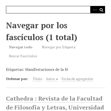
i
n
c
i
Navegar por los
p
a
fascículos (1 total)
l
Navegar todo
Navegar por Etiqueta
Buscar Fascículos
Etiquetas: Manifestaciones de la fé
Ordenar por:
Título
Autor
Fecha de agregación
Cathedra : Revista de la Facultad
de Filosofía y Letras, Universidad