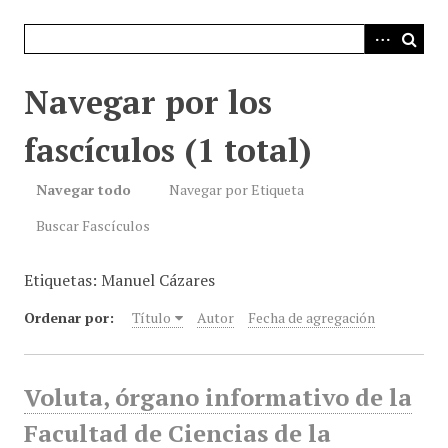
i
n
c
i
Navegar por los
p
a
fascículos (1 total)
l
Navegar todo
Navegar por Etiqueta
Buscar Fascículos
Etiquetas: Manuel Cázares
Ordenar por:
Título
Autor
Fecha de agregación
Voluta, órgano informativo de la
Facultad de Ciencias de la