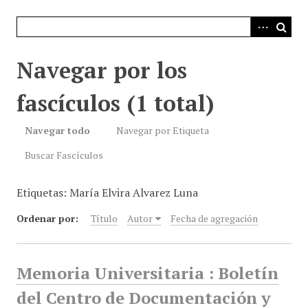
i
n
c
i
Navegar por los
p
a
fascículos (1 total)
l
Navegar todo
Navegar por Etiqueta
Buscar Fascículos
Etiquetas: María Elvira Alvarez Luna
Ordenar por:
Título
Autor
Fecha de agregación
Memoria Universitaria : Boletín
del Centro de Documentación y