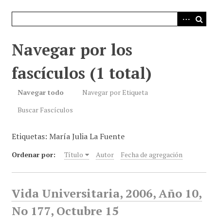
i
n
c
i
Navegar por los
p
a
fascículos (1 total)
l
Navegar todo
Navegar por Etiqueta
Buscar Fascículos
Etiquetas: María Julia La Fuente
Ordenar por:
Título
Autor
Fecha de agregación
Vida Universitaria, 2006, Año 10,
No 177, Octubre 15