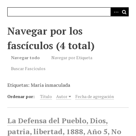
i
n
c
i
Navegar por los
p
a
fascículos (4 total)
l
Navegar todo
Navegar por Etiqueta
Buscar Fascículos
Etiquetas: María inmaculada
Ordenar por:
Título
Autor
Fecha de agregación
La Defensa del Pueblo, Dios,
patria, libertad, 1888, Año 5, No