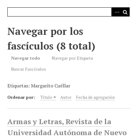
i
n
c
i
Navegar por los
p
a
fascículos (8 total)
l
Navegar todo
Navegar por Etiqueta
Buscar Fascículos
Etiquetas: Margarito Cuéllar
Ordenar por:
Título
Autor
Fecha de agregación
Armas y Letras, Revista de la
Universidad Autónoma de Nuevo