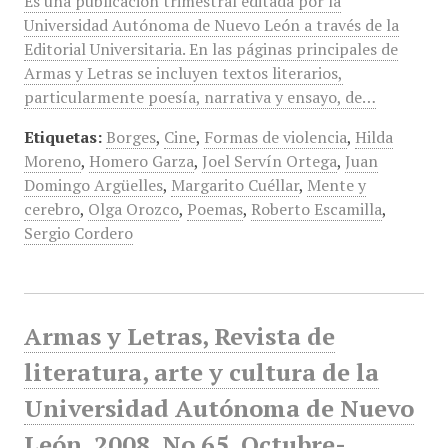
Es una publicación trimestral editada por la
Universidad Autónoma de Nuevo León a través de la
Editorial Universitaria. En las páginas principales de
Armas y Letras se incluyen textos literarios,
particularmente poesía, narrativa y ensayo, de…
Etiquetas:
Borges
,
Cine
,
Formas de violencia
,
Hilda
Moreno
,
Homero Garza
,
Joel Servín Ortega
,
Juan
Domingo Argüelles
,
Margarito Cuéllar
,
Mente y
cerebro
,
Olga Orozco
,
Poemas
,
Roberto Escamilla
,
Sergio Cordero
Armas y Letras, Revista de
literatura, arte y cultura de la
Universidad Autónoma de Nuevo
León, 2008, No 65, Octubre-