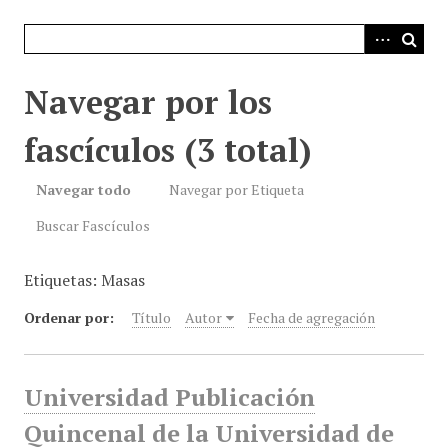
i
n
c
i
Navegar por los
p
a
fascículos (3 total)
l
Navegar todo
Navegar por Etiqueta
Buscar Fascículos
Etiquetas: Masas
Ordenar por:
Título
Autor
Fecha de agregación
Universidad Publicación
Quincenal de la Universidad de