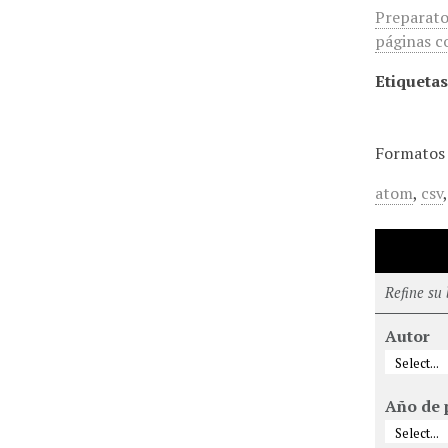
Preparator
páginas c
Etiquetas
Formatos 
atom
,
csv
Refine su
Autor
Año de 