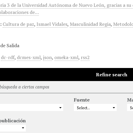
ia 3 de la Universidad Autónoma de Nuevo León, gracias a su d
olaboraciones de…
:
Cultura de paz
,
Ismael Vidales
,
Masculinidad Regia
,
Metodol
de Salida
,
dc-rdf
,
dcmes-xml
,
json
,
omeka-xml
,
rss2
Refine search
 búsqueda a ciertos campos
Fuente
Ma
publicación