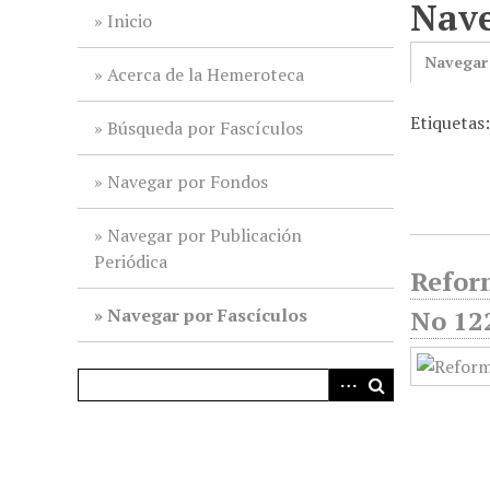
Nave
i
Inicio
n
Navegar
c
Acerca de la Hemeroteca
i
Etiquetas
p
Búsqueda por Fascículos
a
l
Navegar por Fondos
Navegar por Publicación
Periódica
Reform
Navegar por Fascículos
No 122