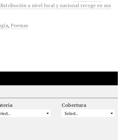
istribución a nivel local y nacional recoge en sus
ogía
,
Poemas
teria
Cobertura