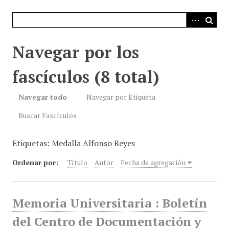
i
n
c
i
Navegar por los
p
a
fascículos (8 total)
l
Navegar todo
Navegar por Etiqueta
Buscar Fascículos
Etiquetas: Medalla Alfonso Reyes
Ordenar por:
Título
Autor
Fecha de agregación
Memoria Universitaria : Boletín
del Centro de Documentación y