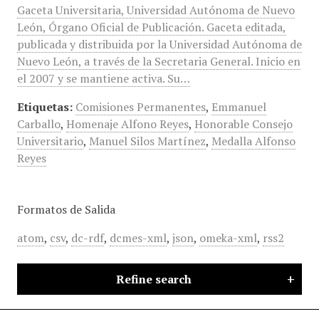
Gaceta Universitaria, Universidad Autónoma de Nuevo
León, Órgano Oficial de Publicación. Gaceta editada,
publicada y distribuida por la Universidad Autónoma de
Nuevo León, a través de la Secretaria General. Inicio en
el 2007 y se mantiene activa. Su…
Etiquetas:
Comisiones Permanentes
,
Emmanuel
Carballo
,
Homenaje Alfono Reyes
,
Honorable Consejo
Universitario
,
Manuel Silos Martínez
,
Medalla Alfonso
Reyes
Formatos de Salida
atom
,
csv
,
dc-rdf
,
dcmes-xml
,
json
,
omeka-xml
,
rss2
Refine search