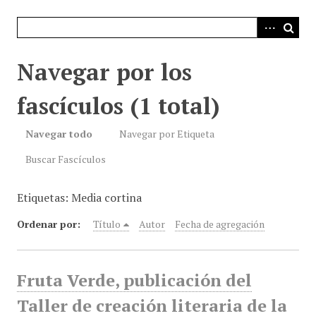
i
n
c
i
Navegar por los
p
a
fascículos (1 total)
l
Navegar todo
Navegar por Etiqueta
Buscar Fascículos
Etiquetas: Media cortina
Ordenar por:
Título
Autor
Fecha de agregación
Fruta Verde, publicación del
Taller de creación literaria de la