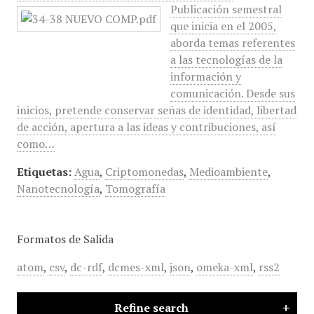
Publicación semestral
que inicia en el 2005,
aborda temas referentes
a las tecnologías de la
información y
comunicación. Desde sus
inicios, pretende conservar señas de identidad, libertad
de acción, apertura a las ideas y contribuciones, así
como…
Etiquetas:
Agua
,
Criptomonedas
,
Medioambiente
,
Nanotecnología
,
Tomografía
Formatos de Salida
atom
,
csv
,
dc-rdf
,
dcmes-xml
,
json
,
omeka-xml
,
rss2
Refine search