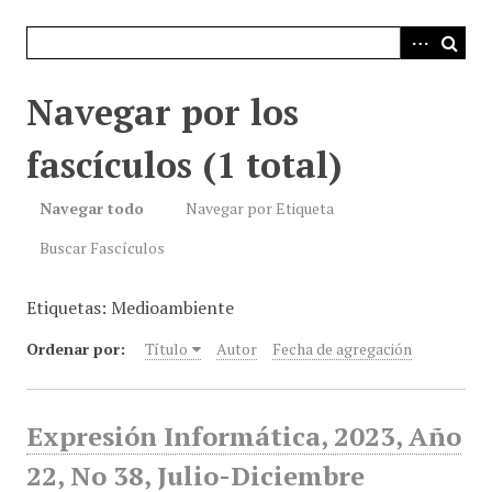
i
n
c
i
Navegar por los
p
a
fascículos (1 total)
l
Navegar todo
Navegar por Etiqueta
Buscar Fascículos
Etiquetas: Medioambiente
Ordenar por:
Título
Autor
Fecha de agregación
Expresión Informática, 2023, Año
22, No 38, Julio-Diciembre