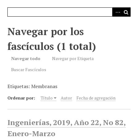
i
n
c
i
Navegar por los
p
a
fascículos (1 total)
l
Navegar todo
Navegar por Etiqueta
Buscar Fascículos
Etiquetas: Membranas
Ordenar por:
Título
Autor
Fecha de agregación
Ingenierías, 2019, Año 22, No 82,
Enero-Marzo