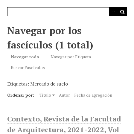
i
n
c
i
Navegar por los
p
a
fascículos (1 total)
l
Navegar todo
Navegar por Etiqueta
Buscar Fascículos
Etiquetas: Mercado de suelo
Ordenar por:
Título
Autor
Fecha de agregación
Contexto, Revista de la Facultad
de Arquitectura, 2021-2022, Vol