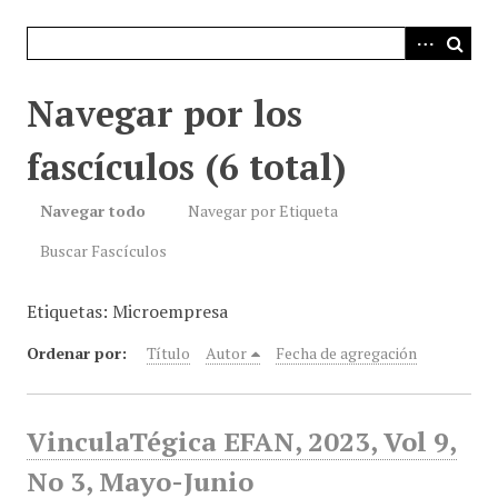
i
n
c
i
Navegar por los
p
a
fascículos (6 total)
l
Navegar todo
Navegar por Etiqueta
Buscar Fascículos
Etiquetas: Microempresa
Ordenar por:
Título
Autor
Fecha de agregación
VinculaTégica EFAN, 2023, Vol 9,
No 3, Mayo-Junio