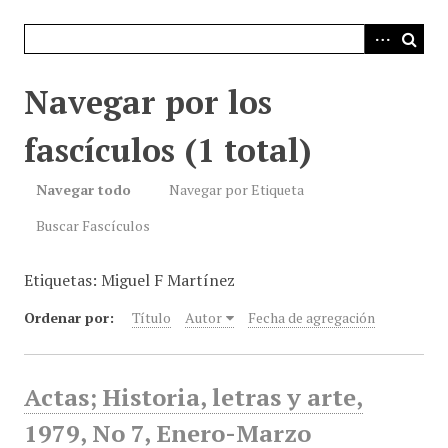
i
n
c
i
Navegar por los
p
a
fascículos (1 total)
l
Navegar todo
Navegar por Etiqueta
Buscar Fascículos
Etiquetas: Miguel F Martínez
Ordenar por:
Título
Autor
Fecha de agregación
Actas; Historia, letras y arte,
1979, No 7, Enero-Marzo