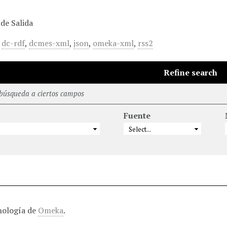
de Salida
,
dc-rdf
,
dcmes-xml
,
json
,
omeka-xml
,
rss2
Refine search
 búsqueda a ciertos campos
Fuente
nología de
Omeka
.