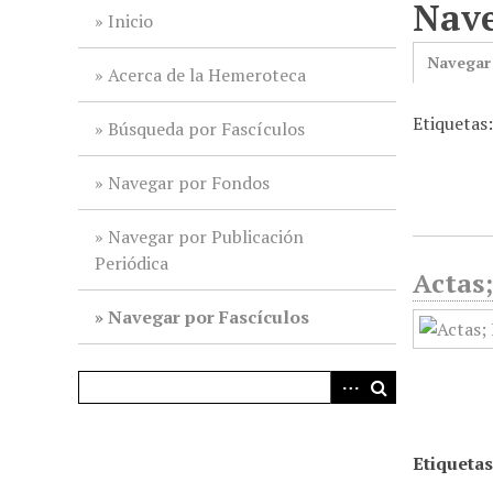
Nave
i
Inicio
n
Navegar
c
Acerca de la Hemeroteca
i
Etiquetas
p
Búsqueda por Fascículos
a
l
Navegar por Fondos
Navegar por Publicación
Periódica
Actas;
Navegar por Fascículos
Etiquetas