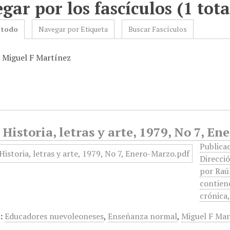
gar por los fascículos (1 tota
 todo
Navegar por Etiqueta
Buscar Fascículos
: Miguel F Martínez
 Historia, letras y arte, 1979, No 7, E
Publicac
Direcció
por Raúl
contiene
crónica
:
Educadores nuevoleoneses
,
Enseñanza normal
,
Miguel F Mar