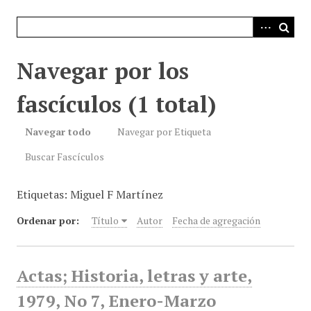
i
n
c
i
Navegar por los
p
a
fascículos (1 total)
l
Navegar todo
Navegar por Etiqueta
Buscar Fascículos
Etiquetas: Miguel F Martínez
Ordenar por:
Título
Autor
Fecha de agregación
Actas; Historia, letras y arte,
1979, No 7, Enero-Marzo