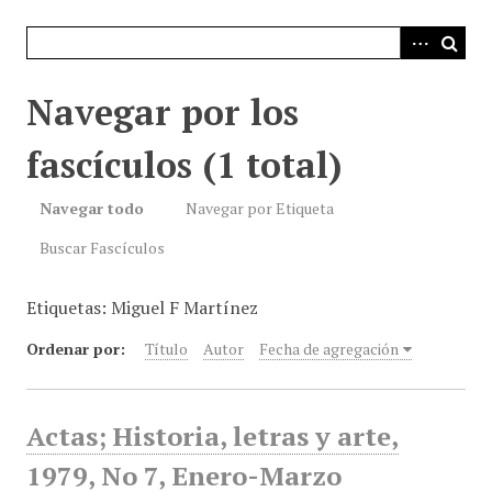
i
n
c
i
Navegar por los
p
a
fascículos (1 total)
l
Navegar todo
Navegar por Etiqueta
Buscar Fascículos
Etiquetas: Miguel F Martínez
Ordenar por:
Título
Autor
Fecha de agregación
Actas; Historia, letras y arte,
1979, No 7, Enero-Marzo