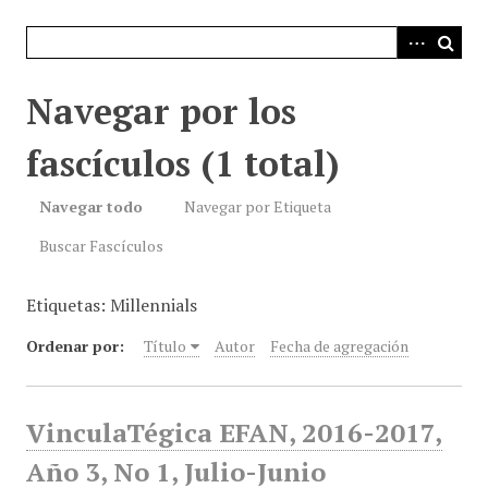
i
n
c
i
Navegar por los
p
a
fascículos (1 total)
l
Navegar todo
Navegar por Etiqueta
Buscar Fascículos
Etiquetas: Millennials
Ordenar por:
Título
Autor
Fecha de agregación
VinculaTégica EFAN, 2016-2017,
Año 3, No 1, Julio-Junio