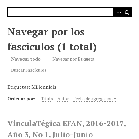
i
n
c
i
Navegar por los
p
a
fascículos (1 total)
l
Navegar todo
Navegar por Etiqueta
Buscar Fascículos
Etiquetas: Millennials
Ordenar por:
Título
Autor
Fecha de agregación
VinculaTégica EFAN, 2016-2017,
Año 3, No 1, Julio-Junio