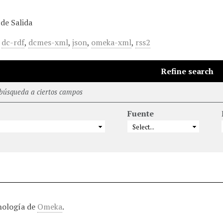
de Salida
,
dc-rdf
,
dcmes-xml
,
json
,
omeka-xml
,
rss2
Refine search
 búsqueda a ciertos campos
Fuente
nología de
Omeka
.