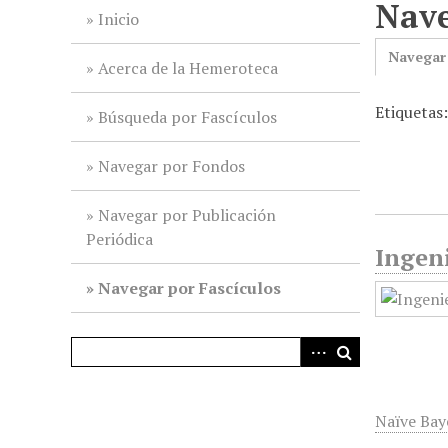
Nave
i
Inicio
n
Navegar
c
Acerca de la Hemeroteca
i
Etiquetas:
p
Búsqueda por Fascículos
a
l
Navegar por Fondos
Navegar por Publicación
Periódica
Ingeni
Navegar por Fascículos
Naïve Bay