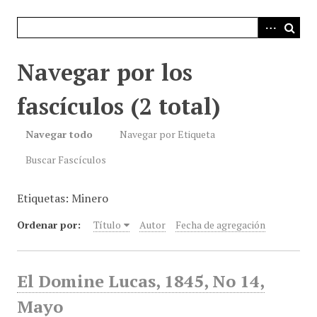
i
n
c
i
Navegar por los
p
a
fascículos (2 total)
l
Navegar todo
Navegar por Etiqueta
Buscar Fascículos
Etiquetas: Minero
Ordenar por:
Título
Autor
Fecha de agregación
El Domine Lucas, 1845, No 14,
Mayo