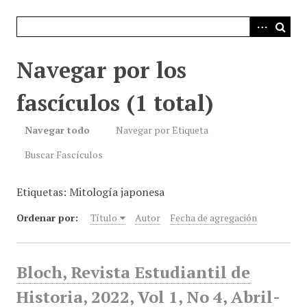
i
n
c
i
Navegar por los
p
a
fascículos (1 total)
l
Navegar todo
Navegar por Etiqueta
Buscar Fascículos
Etiquetas: Mitología japonesa
Ordenar por:
Título
Autor
Fecha de agregación
Bloch, Revista Estudiantil de
Historia, 2022, Vol 1, No 4, Abril-